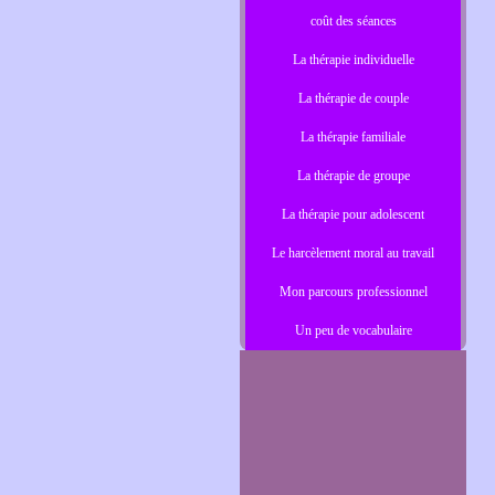
coût des séances
La thérapie individuelle
La thérapie de couple
La thérapie familiale
La thérapie de groupe
La thérapie pour adolescent
Le harcèlement moral au travail
Mon parcours professionnel
Un peu de vocabulaire